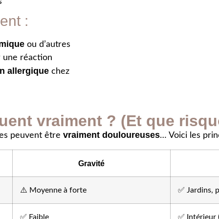
s
ent :
rmique
ou d’autres
r une réaction
n allergique
chez
quent vraiment ? (Et que risq
vraiment douloureuses
res peuvent être
… Voici les prin
Gravité
⚠️ Moyenne à forte
✅ Jardins, 
✅ Faible
✅ Intérieur (