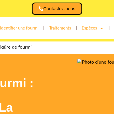
Contactez-nous
Identifier une fourmi
Traitements
Espèces
iqûre de fourmi
urmi :
 La