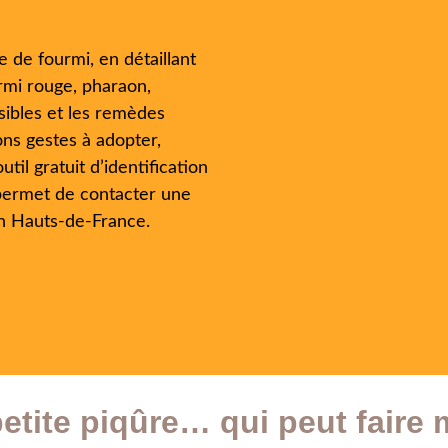
e de fourmi, en détaillant
rmi rouge, pharaon,
sibles et les remèdes
ons gestes à adopter,
il gratuit d’identification
s permet de contacter une
en Hauts-de-France.
etite piqûre… qui peut faire 