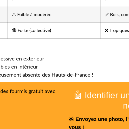
⚠️ Faible à modérée
✅ Bois, com
🔴 Forte (collective)
❌ Tropiques
ressive en extérieur
ibles en intérieur
eusement absente des Hauts-de-France !
🤖 Identifier 
n
Envoyez une photo, l’
📸
vous !