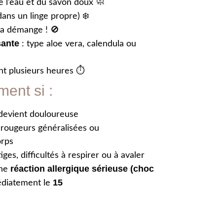
 l’eau et du savon doux 🧼
ans un linge propre) ❄️
ça démange ! 🚫
sante
: type aloe vera, calendula ou
nt plusieurs heures ⏱️
ent si :
devient douloureuse
, rougeurs généralisées ou
orps
tiges, difficultés à respirer ou à avaler
réaction allergique sérieuse (choc
une
15
édiatement le