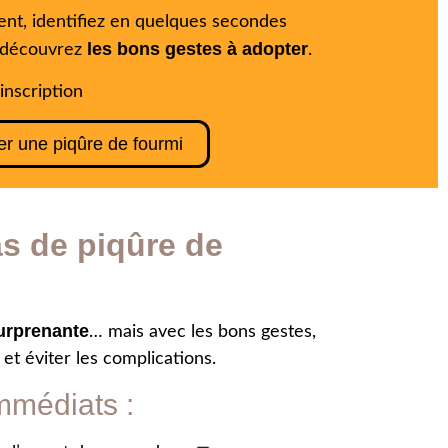
igent, identifiez en quelques secondes
les bons gestes à adopter
 découvrez
.
inscription
ier une piqûre de fourmi
as de piqûre de
urprenante
… mais avec les bons gestes,
n et éviter les complications.
mmédiats :