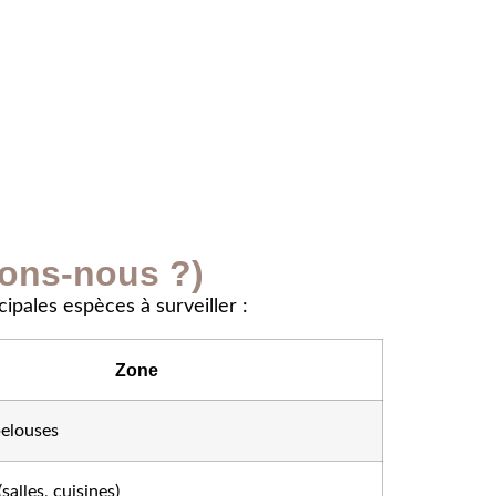
uons-nous ?)
cipales espèces à surveiller :
Zone
pelouses
salles, cuisines)