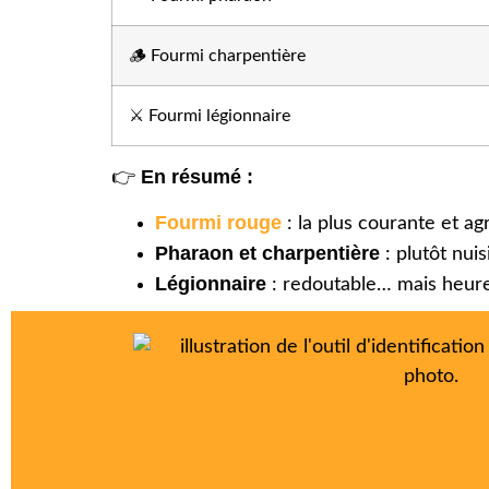
🪵 Fourmi charpentière
⚔️ Fourmi légionnaire
En résumé :
👉
Fourmi rouge
: la plus courante et ag
Pharaon et charpentière
: plutôt nuis
Légionnaire
: redoutable… mais heur