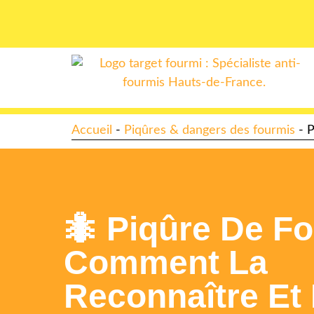
Accueil
-
Piqûres & dangers des fourmis
-
P
🐜 Piqûre De Fo
Comment La
Reconnaître Et