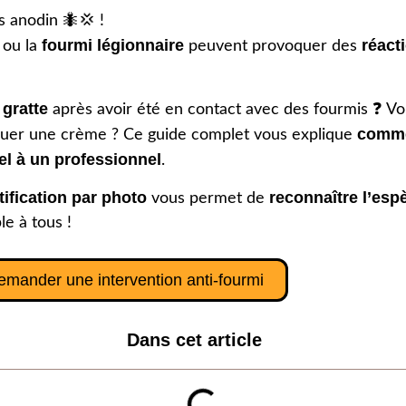
rs anodin 🐜💢 !
fourmi légionnaire
réact
ou la
peuvent provoquer des
 gratte
après avoir été en contact avec des fourmis ❓ Vous
comme
quer une crème ? Ce guide complet vous explique
el à un professionnel
.
tification par photo
reconnaître l’es
vous permet de
le à tous !
emander une intervention anti-fourmi
Dans cet article