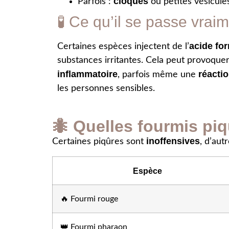
cloques
Parfois :
ou petites vésicule
🧪 Ce qu’il se passe vraim
acide fo
Certaines espèces injectent de l’
substances irritantes. Cela peut provoque
inflammatoire
réactio
, parfois même une
les personnes sensibles.
🐜 Quelles fourmis pi
inoffensives
Certaines piqûres sont
, d’aut
Espèce
🔥 Fourmi rouge
👑 Fourmi pharaon