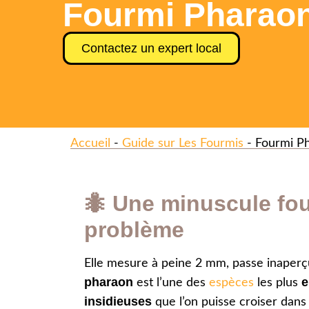
Fourmi Pharaon
Contactez un expert local
Accueil
-
Guide sur Les Fourmis
-
Fourmi P
🐜 Une minuscule fo
problème
Elle mesure à peine 2 mm, passe inaperç
pharaon
e
est l’une des
espèces
les plus
insidieuses
que l’on puisse croiser dan