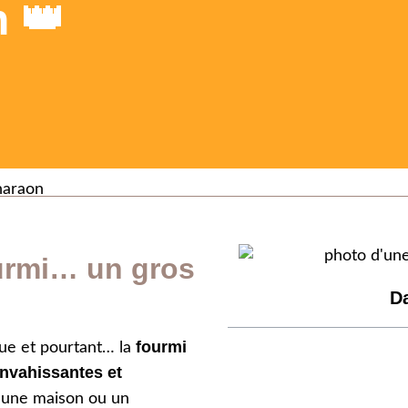
 👑
haraon
urmi… un gros
Da
fourmi
ue et pourtant… la
nvahissantes et
s une maison ou un