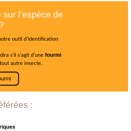
 sur l’espèce de
?
notre outil d’identification
fourmi
ira s’il s’agit d’une
tout autre insecte.
fourmi
éférées :
triques