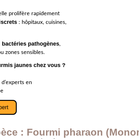
elle prolifère rapidement
iscrets
: hôpitaux, cuisines,
bactéries pathogènes
s
,
ou zones sensibles.
urmis jaunes chez vous ?
 d’experts en
ce
pert
spèce : Fourmi pharaon (Mon