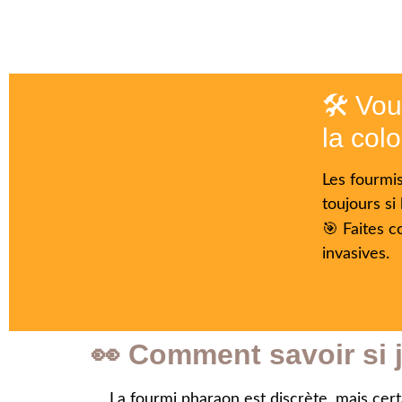
🛠️ Vo
la col
Les fourmis
toujours si 
🎯 Faites c
invasives.
👀 Comment savoir si 
La fourmi pharaon est discrète, mais cer