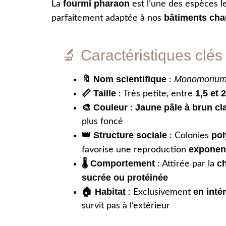
fourmi pharaon
La
est l’une des espèces l
bâtiments cha
parfaitement adaptée à nos
🔬 Caractéristiques clés 
🔖 Nom scientifique
Monomorium
:
📏 Taille
1,5 et
: Très petite, entre
🎨 Couleur
Jaune pâle à brun cla
:
plus foncé
👑 Structure sociale
po
: Colonies
exponent
favorise une reproduction
🌡️ Comportement
c
: Attirée par la
sucrée ou protéinée
🏠 Habitat
en inté
: Exclusivement
survit pas à l’extérieur