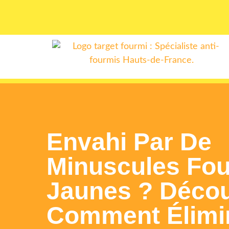
Envahi Par De
Minuscules Fo
Jaunes ? Déco
Comment Élimi