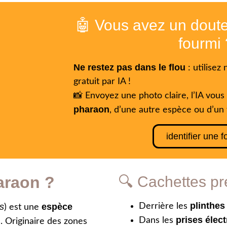
🤖 Vous avez un doute
fourmi 
Ne restez pas dans le flou
: utilisez 
gratuit par IA !
📸 Envoyez une photo claire, l’IA vous d
pharaon
, d’une autre espèce ou d’un 
identifier une 
haraon ?
🔍 Cachettes pr
plinthes
s
espèce
Derrière les
) est une
prises élec
Dans les
. Originaire des zones