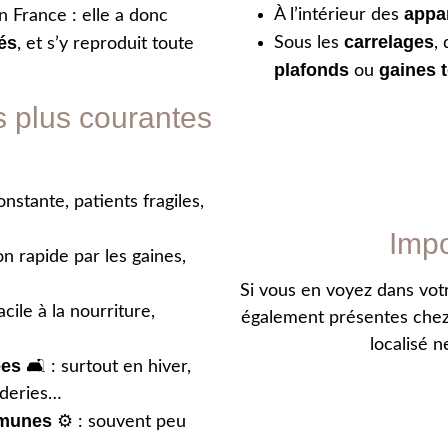
appa
À l’intérieur des
en France : elle a donc
carrelages
és
Sous les
,
, et s’y reproduit toute
plafonds
gaines 
ou
s plus courantes
nstante, patients fragiles,
Impo
n rapide par les gaines,
Si vous en voyez dans votr
cile à la nourriture,
également présentes chez 
localisé n
ées
🛋️ : surtout en hiver,
nderies…
mmunes
⚙️ : souvent peu