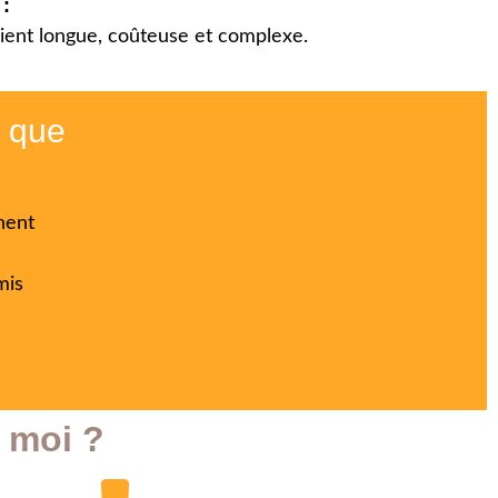
 :
vient longue, coûteuse et complexe.
s que
nent
mis
 moi ?