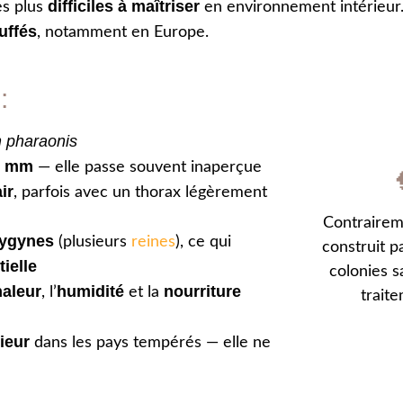
difficiles à maîtriser
es plus
en environnement intérieur. O
uffés
, notamment en Europe.
:
 pharaonis
 2 mm
— elle passe souvent inaperçue
ir
, parfois avec un thorax légèrement
Contrairem
lygynes
(plusieurs
reines
), ce qui
construit pa
ielle
colonies s
haleur
humidité
nourriture
, l’
et la
trait
rieur
dans les pays tempérés — elle ne