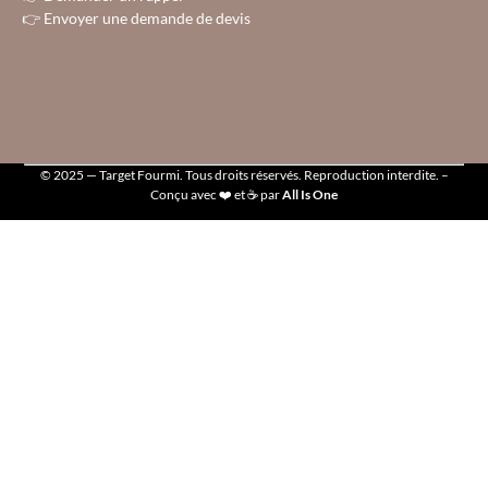
👉
Envoyer une demande de devis
© 2025 — Target Fourmi. Tous droits réservés. Reproduction interdite. –
Conçu avec ❤️ et ☕ par
All Is One