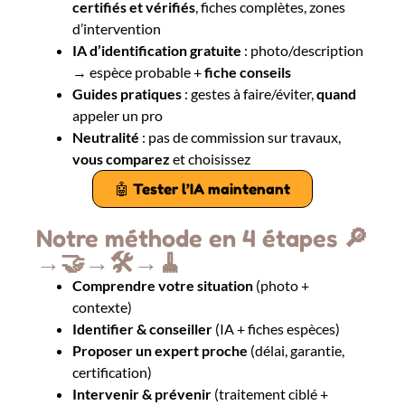
certifiés et
vérifiés
, fiches complètes, zones
d’intervention
IA d’identification gratuite
: photo/description
→ espèce probable +
fiche conseils
Guides pratiques
: gestes à faire/éviter,
quand
appeler un pro
Neutralité
: pas de commission sur travaux,
vous comparez
et choisissez
🤖 Tester l’IA maintenant
Notre méthode en 4 étapes 🔎
→🤝→🛠️→🧹
Comprendre votre situation
(photo +
contexte)
Identifier & conseiller
(IA + fiches espèces)
Proposer un expert proche
(délai, garantie,
certification)
Intervenir & prévenir
(traitement ciblé +