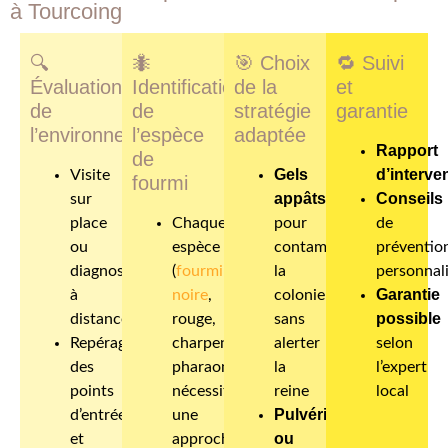
à Tourcoing
🔍
🐜
🎯
Choix
🔁
Suivi
Évaluation
Identification
de la
et
de
de
stratégie
garantie
l’environnement
l’espèce
adaptée
Rapport
de
Gels
d’interve
Visite
fourmi
appâts
Conseils
sur
place
Chaque
pour
de
ou
espèce
contaminer
préventio
diagnostic
(
fourmi
la
personnal
Garantie
à
noire
,
colonie
possible
distance
rouge,
sans
Repérage
charpentière,
alerter
selon
des
pharaon…)
la
l’expert
points
nécessite
reine
local
Pulvérisation
d’entrée
une
ou
et
approche