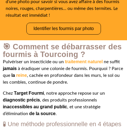
d’une photo pour savoir si vous avez affaire à des fourmis
noires, rouges, charpentières… ou même des termites. Le
résultat est immédiat !
Identifier les fourmis par photo
🎯 Comment se débarrasser des
fourmis à Tourcoing ?
traitement naturel
Pulvériser un insecticide ou un
ne suffit
jamais
à éradiquer une colonie de fourmis. Pourquoi ? Parce
la
reine
que
, cachée en profondeur dans les murs, le sol ou
les combles, continue de pondre.
Target Fourmi
Chez
, notre approche repose sur un
diagnostic précis
, des produits professionnels
inaccessibles au grand public
, et une stratégie
de la source
d’élimination
.
🧪 Une méthode professionnelle en 4 étapes