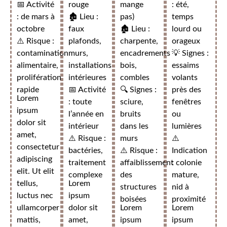
📅 Activité
rouge
mange
: été,
: de mars à
🏚️ Lieu :
pas)
temps
octobre
faux
🏚️ Lieu :
lourd ou
⚠️ Risque :
plafonds,
charpente,
orageux
contamination
murs,
encadrements
💡 Signes :
alimentaire,
installations
bois,
essaims
prolifération
intérieures
combles
volants
rapide
📅 Activité
🔍 Signes :
près des
Lorem
: toute
sciure,
fenêtres
ipsum
l’année en
bruits
ou
dolor sit
intérieur
dans les
lumières
amet,
⚠️ Risque :
murs
⚠️
consectetur
bactéries,
⚠️ Risque :
Indication
adipiscing
traitement
affaiblissement
: colonie
elit. Ut elit
complexe
des
mature,
tellus,
Lorem
structures
nid à
luctus nec
ipsum
boisées
proximité
ullamcorper
dolor sit
Lorem
Lorem
mattis,
amet,
ipsum
ipsum