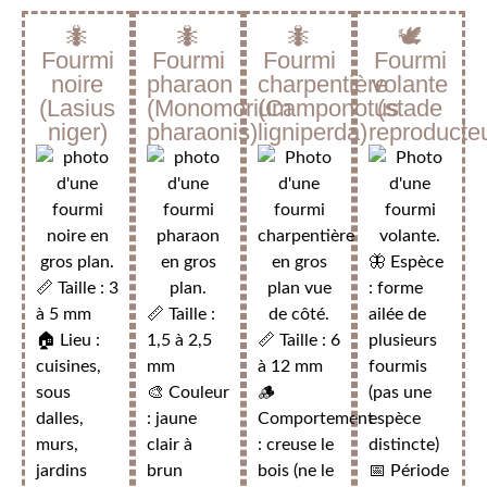
🐜
🐜
🐜
🕊️
Fourmi
Fourmi
Fourmi
Fourmi
noire
pharaon
charpentière
volante
(Lasius
(Monomorium
(Camponotus
(stade
niger)
pharaonis)
ligniperda)
reproducte
🦋 Espèce
📏 Taille : 3
: forme
à 5 mm
📏 Taille :
ailée de
🏠 Lieu :
1,5 à 2,5
📏 Taille : 6
plusieurs
cuisines,
mm
à 12 mm
fourmis
sous
🎨 Couleur
🪵
(pas une
dalles,
: jaune
Comportement
espèce
murs,
clair à
: creuse le
distincte)
jardins
brun
bois (ne le
📅 Période