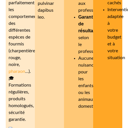
parfaitement
cachés
pulvinar
aux
les
Interventi
dapibus
professionnels
comportements
adaptée
Garantie
leo.
des
à
de
différentes
votre
résultat
espèces de
budget
selon
fourmis
et à
le
(charpentière,
votre
professionnel
rouge,
situation
Aucune
noire,
nuisance
pharaon
…).
pour
🎓
les
Formations
enfants
régulières,
ou les
produits
animaux
homologués,
domestiques
sécurité
garantie.