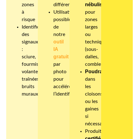
nébulisation
zones
différente.
à
Utilisation
pour
risque
possible
zones
Identification
de
larges
des
notre
ou
outil
signaux
techniques
IA
:
(sous-
gratuit
sciure,
dalles,
fourmis
par
combles)
Poudrage
volantes,
photo
traînées,
pour
dans
bruits
accélérer
les
muraux…
l’identification.
cloisons
ou les
gaines
si
nécessaire
Produits
certifiés