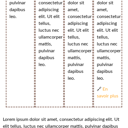
pulvinar
consectetur
dolor sit
dolor sit
dapibus
adipiscing
amet,
amet,
leo.
elit. Ut elit
consectetur
consectetur
tellus,
adipiscing
adipiscing
luctus nec
elit. Ut elit
elit. Ut elit
ullamcorper
tellus,
tellus,
mattis,
luctus nec
luctus nec
pulvinar
ullamcorper
ullamcorper
dapibus
mattis,
mattis,
leo.
pulvinar
pulvinar
dapibus
dapibus
leo.
leo.
🔗
En
savoir plus
Lorem ipsum dolor sit amet, consectetur adipiscing elit. Ut
elit tellus, luctus nec ullamcorper mattis, pulvinar dapibus