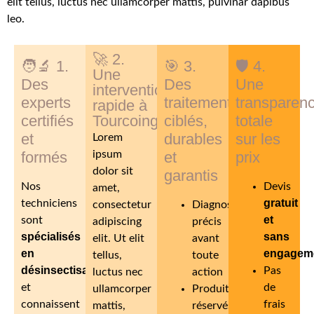
elit tellus, luctus nec ullamcorper mattis, pulvinar dapibus
leo.
🚀 2.
🧑‍🔬 1.
🎯 3.
🛡️ 4.
Une
Des
Des
Une
intervention
experts
traitements
transparen
rapide à
certifiés
Tourcoing
ciblés,
totale
et
durables
sur les
Lorem
formés
ipsum
et
prix
dolor sit
garantis
Nos
Devis
amet,
gratuit
techniciens
consectetur
Diagnostic
et
sont
adipiscing
précis
spécialisés
sans
elit. Ut elit
avant
en
engagem
tellus,
toute
désinsectisation
Pas
luctus nec
action
et
de
ullamcorper
Produits
connaissent
frais
mattis,
réservés