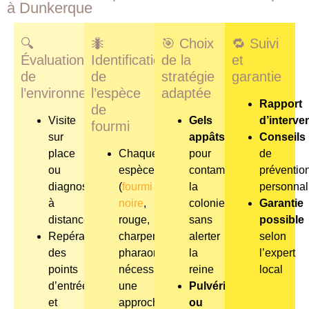
à Dunkerque
🔍
🐜
🎯
Choix
🔁
Suivi
Évaluation
Identification
de la
et
de
de
stratégie
garantie
l’environnement
l’espèce
adaptée
Rapport
de
Visite
Gels
d’interve
fourmi
sur
appâts
Conseils
place
Chaque
pour
de
ou
espèce
contaminer
préventio
diagnostic
(
fourmi
la
personnal
à
noire
,
colonie
Garantie
distance
rouge,
sans
possible
Repérage
charpentière,
alerter
selon
des
pharaon…)
la
l’expert
points
nécessite
reine
local
d’entrée
une
Pulvérisation
et
approche
ou