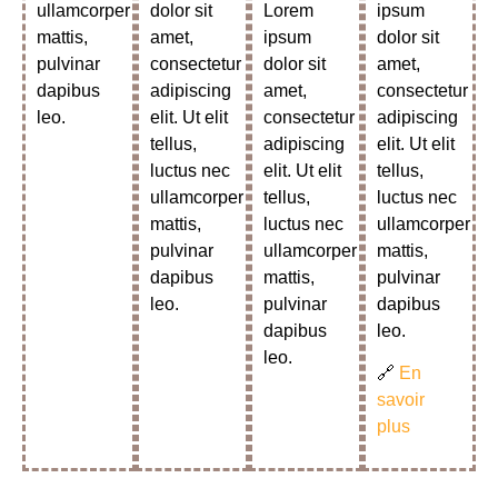
ullamcorper
dolor sit
Lorem
ipsum
mattis,
amet,
ipsum
dolor sit
pulvinar
consectetur
dolor sit
amet,
dapibus
adipiscing
amet,
consectetur
leo.
elit. Ut elit
consectetur
adipiscing
tellus,
adipiscing
elit. Ut elit
luctus nec
elit. Ut elit
tellus,
ullamcorper
tellus,
luctus nec
mattis,
luctus nec
ullamcorper
pulvinar
ullamcorper
mattis,
dapibus
mattis,
pulvinar
leo.
pulvinar
dapibus
dapibus
leo.
leo.
🔗
En
savoir
plus