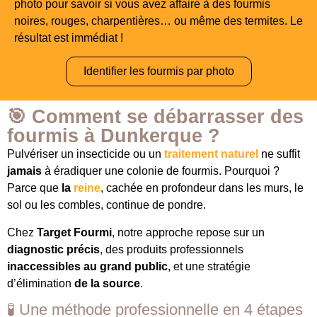
photo pour savoir si vous avez affaire à des fourmis
noires, rouges, charpentières… ou même des termites. Le
résultat est immédiat !
Identifier les fourmis par photo
🎯 Comment se débarrasser des
fourmis à Dunkerque ?
Pulvériser un insecticide ou un
traitement naturel
ne suffit
jamais
à éradiquer une colonie de fourmis. Pourquoi ?
Parce que
la
reine
, cachée en profondeur dans les murs, le
sol ou les combles, continue de pondre.
Chez
Target Fourmi
, notre approche repose sur un
diagnostic précis
, des produits professionnels
inaccessibles au grand public
, et une stratégie
d’élimination
de la source
.
🧪 Une méthode professionnelle en 4 étapes