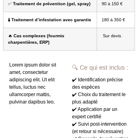
✅
Traitement de prévention (gel, spray)
90 à 150 €
🧪
Traitement d’infestation avec garantie
180 à 350 €
🔥
Cas complexes (fourmis
Sur devis
charpentières, ERP)
Lorem ipsum dolor sit
🔍 Ce qui est inclus :
amet, consectetur
adipiscing elit. Ut elit
✔️ Identification précise
tellus, luctus nec
des espèces
ullamcorper mattis,
✔️ Choix du traitement le
pulvinar dapibus leo.
plus adapté
✔️ Application par un
expert certifié
✔️ Suivi post-intervention
(et retour si nécessaire)