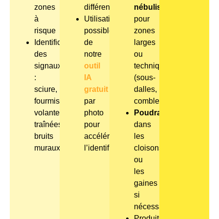
zones
différente.
nébulisation
à
Utilisation
pour
risque
possible
zones
Identification
de
larges
des
notre
ou
signaux
outil
techniques
:
IA
(sous-
sciure,
gratuit
dalles,
fourmis
par
combles)
volantes,
photo
Poudrage
traînées,
pour
dans
bruits
accélérer
les
muraux…
l’identification.
cloisons
ou
les
gaines
si
nécessaire
Produits