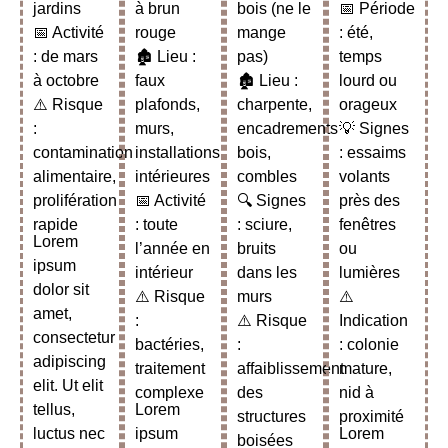
jardins
à brun
bois (ne le
📅 Période
📅 Activité
rouge
mange
: été,
: de mars
🏚️ Lieu :
pas)
temps
à octobre
faux
🏚️ Lieu :
lourd ou
⚠️ Risque
plafonds,
charpente,
orageux
:
murs,
encadrements
💡 Signes
contamination
installations
bois,
: essaims
alimentaire,
intérieures
combles
volants
prolifération
📅 Activité
🔍 Signes
près des
rapide
: toute
: sciure,
fenêtres
Lorem
l’année en
bruits
ou
ipsum
intérieur
dans les
lumières
dolor sit
⚠️ Risque
murs
⚠️
amet,
:
⚠️ Risque
Indication
consectetur
bactéries,
:
: colonie
adipiscing
traitement
affaiblissement
mature,
elit. Ut elit
complexe
des
nid à
tellus,
Lorem
structures
proximité
luctus nec
ipsum
Lorem
boisées