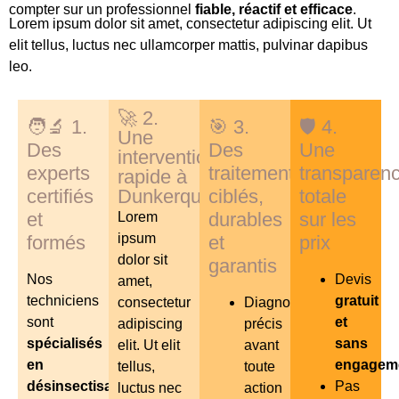
compter sur un professionnel
fiable, réactif et efficace
.
Lorem ipsum dolor sit amet, consectetur adipiscing elit. Ut
elit tellus, luctus nec ullamcorper mattis, pulvinar dapibus
leo.
🚀 2.
🧑‍🔬 1.
🎯 3.
🛡️ 4.
Une
Des
Des
Une
intervention
experts
traitements
transparen
rapide à
certifiés
Dunkerque
ciblés,
totale
et
durables
sur les
Lorem
ipsum
formés
et
prix
dolor sit
garantis
Nos
Devis
amet,
techniciens
gratuit
consectetur
Diagnostic
sont
et
adipiscing
précis
spécialisés
sans
elit. Ut elit
avant
en
engagem
tellus,
toute
désinsectisation
Pas
luctus nec
action