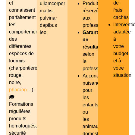
et
de
ullamcorper
Produits
connaissent
frais
mattis,
réservés
parfaitement
cachés
pulvinar
aux
les
Interventi
dapibus
professionnels
comportements
adaptée
leo.
Garantie
des
à
de
différentes
votre
résultat
espèces de
budget
selon
fourmis
et à
le
(charpentière,
votre
professionnel
rouge,
situation
Aucune
noire,
nuisance
pharaon
…).
pour
🎓
les
Formations
enfants
régulières,
ou
produits
les
homologués,
animaux
sécurité
domestiques