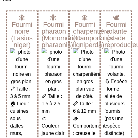
🐜
🐜
🐜
🕊️
Fourmi
Fourmi
Fourmi
Fourmi
noire
pharaon
charpentière
volante
(Lasius
(Monomorium
(Camponotus
(stade
niger)
pharaonis)
ligniperda)
reproducte
🦋 Espèce
📏 Taille :
: forme
3 à 5 mm
📏 Taille :
ailée de
🏠 Lieu :
1,5 à 2,5
📏 Taille :
plusieurs
cuisines,
mm
6 à 12 mm
fourmis
sous
🎨
🪵
(pas une
dalles,
Couleur :
Comportement
espèce
murs,
jaune clair
: creuse le
distincte)