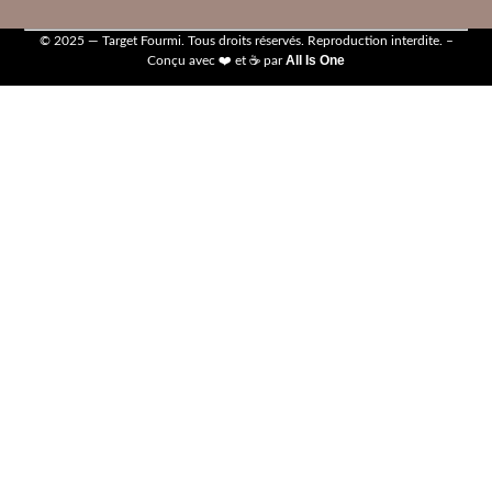
© 2025 — Target Fourmi. Tous droits réservés. Reproduction interdite. –
All Is One
Conçu avec ❤️ et ☕ par