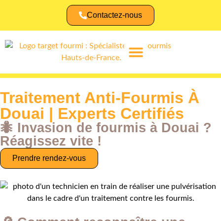
Contactez-nous
Identifier une fourmi
Traitement Anti-Fourmis À
Douai | Experts Certifiés
🐜 Invasion de fourmis à Douai ?
Réagissez vite !
Prendre rendez-vous