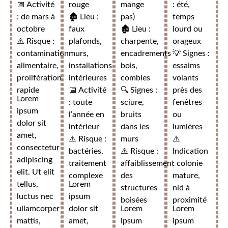
📅 Activité
rouge
mange
: été,
: de mars à
🏚️ Lieu :
pas)
temps
octobre
faux
🏚️ Lieu :
lourd ou
⚠️ Risque :
plafonds,
charpente,
orageux
contamination
murs,
encadrements
💡 Signes :
alimentaire,
installations
bois,
essaims
prolifération
intérieures
combles
volants
rapide
📅 Activité
🔍 Signes :
près des
Lorem
: toute
sciure,
fenêtres
ipsum
l’année en
bruits
ou
dolor sit
intérieur
dans les
lumières
amet,
⚠️ Risque :
murs
⚠️
consectetur
bactéries,
⚠️ Risque :
Indication
adipiscing
traitement
affaiblissement
: colonie
elit. Ut elit
complexe
des
mature,
tellus,
Lorem
structures
nid à
luctus nec
ipsum
boisées
proximité
ullamcorper
dolor sit
Lorem
Lorem
mattis,
amet,
ipsum
ipsum