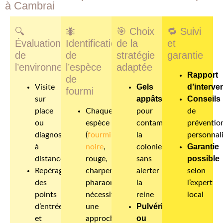
à Cambrai
🔍
🐜
🎯
Choix
🔁
Suivi
Évaluation
Identification
de la
et
de
de
stratégie
garantie
l’environnement
l’espèce
adaptée
Rapport
de
Gels
d’interve
Visite
fourmi
appâts
Conseils
sur
place
Chaque
pour
de
ou
espèce
contaminer
préventio
diagnostic
(
fourmi
la
personnal
Garantie
à
noire
,
colonie
possible
distance
rouge,
sans
Repérage
charpentière,
alerter
selon
des
pharaon…)
la
l’expert
points
nécessite
reine
local
Pulvérisation
d’entrée
une
ou
et
approche