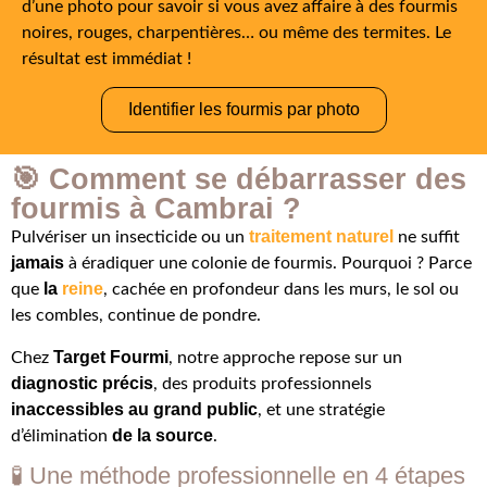
d’une photo pour savoir si vous avez affaire à des fourmis
noires, rouges, charpentières… ou même des termites. Le
résultat est immédiat !
Identifier les fourmis par photo
🎯 Comment se débarrasser des
fourmis à Cambrai ?
traitement naturel
Pulvériser un insecticide ou un
ne suffit
jamais
à éradiquer une colonie de fourmis. Pourquoi ? Parce
la
reine
que
, cachée en profondeur dans les murs, le sol ou
les combles, continue de pondre.
Target Fourmi
Chez
, notre approche repose sur un
diagnostic précis
, des produits professionnels
inaccessibles au grand public
, et une stratégie
de la source
d’élimination
.
🧪 Une méthode professionnelle en 4 étapes