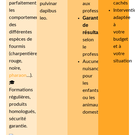
parfaitement
cachés
pulvinar
aux
les
Interventi
dapibus
professionnels
comportements
adaptée
Garantie
leo.
des
à
de
différentes
votre
résultat
espèces de
budget
selon
fourmis
et à
le
(charpentière,
votre
professionnel
rouge,
situation
Aucune
noire,
nuisance
pharaon
…).
pour
🎓
les
Formations
enfants
régulières,
ou les
produits
animaux
homologués,
domestiques
sécurité
garantie.