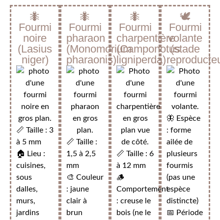
🐜
🐜
🐜
🕊️
Fourmi
Fourmi
Fourmi
Fourmi
noire
pharaon
charpentière
volante
(Lasius
(Monomorium
(Camponotus
(stade
niger)
pharaonis)
ligniperda)
reproducte
🦋 Espèce
📏 Taille : 3
: forme
à 5 mm
📏 Taille :
ailée de
🏠 Lieu :
1,5 à 2,5
📏 Taille : 6
plusieurs
cuisines,
mm
à 12 mm
fourmis
sous
🎨 Couleur
🪵
(pas une
dalles,
: jaune
Comportement
espèce
murs,
clair à
: creuse le
distincte)
jardins
brun
bois (ne le
📅 Période