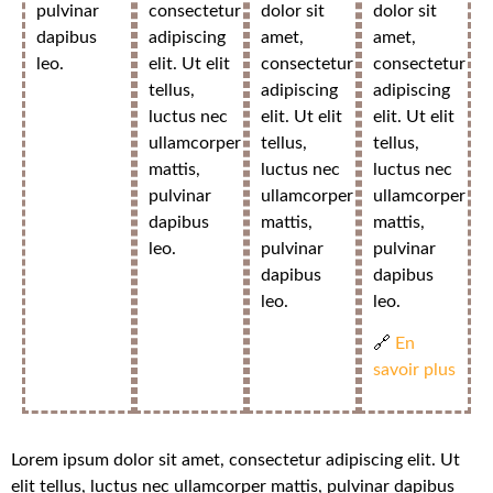
pulvinar
consectetur
dolor sit
dolor sit
dapibus
adipiscing
amet,
amet,
leo.
elit. Ut elit
consectetur
consectetur
tellus,
adipiscing
adipiscing
luctus nec
elit. Ut elit
elit. Ut elit
ullamcorper
tellus,
tellus,
mattis,
luctus nec
luctus nec
pulvinar
ullamcorper
ullamcorper
dapibus
mattis,
mattis,
leo.
pulvinar
pulvinar
dapibus
dapibus
leo.
leo.
🔗
En
savoir plus
Lorem ipsum dolor sit amet, consectetur adipiscing elit. Ut
elit tellus, luctus nec ullamcorper mattis, pulvinar dapibus