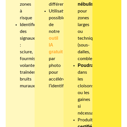
nébulisation
zones
différente.
à
Utilisation
pour
risque
possible
zones
Identification
de
larges
des
notre
ou
outil
signaux
techniques
IA
:
(sous-
gratuit
sciure,
dalles,
fourmis
par
combles)
Poudrage
volantes,
photo
traînées,
pour
dans
bruits
accélérer
les
muraux…
l’identification.
cloisons
ou les
gaines
si
nécessaire
Produits
certifiés