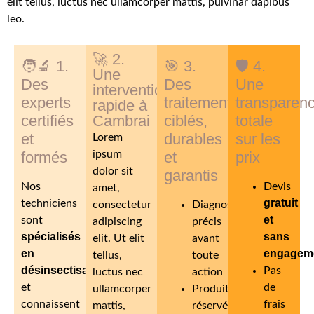
elit tellus, luctus nec ullamcorper mattis, pulvinar dapibus
leo.
🚀 2.
🧑‍🔬 1.
🎯 3.
🛡️ 4.
Une
Des
Des
Une
intervention
experts
traitements
transparen
rapide à
certifiés
Cambrai
ciblés,
totale
et
durables
sur les
Lorem
formés
ipsum
et
prix
dolor sit
garantis
Nos
Devis
amet,
gratuit
techniciens
consectetur
Diagnostic
et
sont
adipiscing
précis
spécialisés
sans
elit. Ut elit
avant
en
engagem
tellus,
toute
désinsectisation
Pas
luctus nec
action
et
de
ullamcorper
Produits
connaissent
frais
mattis,
réservés