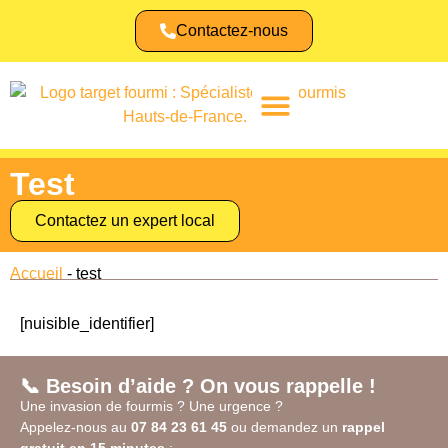
Contactez-nous
Identifier une fourmi
Test
Contactez un expert local
Accueil
-
test
[nuisible_identifier]
📞 Besoin d’aide ? On vous rappelle !
Une invasion de fourmis ? Une urgence ?
Appelez-nous au
07 84 23 61 45
ou demandez un
rappel
gratuit en 15 minutes
: