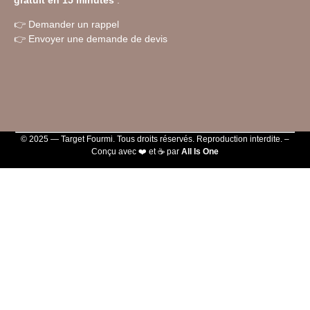
👉
Demander un rappel
👉
Envoyer une demande de devis
© 2025 — Target Fourmi. Tous droits réservés. Reproduction interdite. –
Conçu avec ❤️ et ☕ par
All Is One