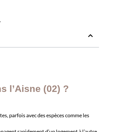
s l’Aisne (02) ?
ntes, parfois avec des espèces comme les
pagent rapidement d’un logement à l’autre.