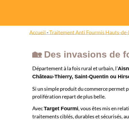
Accueil
-
Traitement Anti Fourmis Hauts-de-
🏡 Des invasions de f
Département à la fois rural et urbain, l’
Aisn
Château-Thierry, Saint-Quentin ou Hir
Si un simple produit du commerce permet parfoi
prolifération repart de plus belle.
Avec
, vous êtes mis en rela
Target Fourmi
traitements ciblés, durables et sécurisés, au