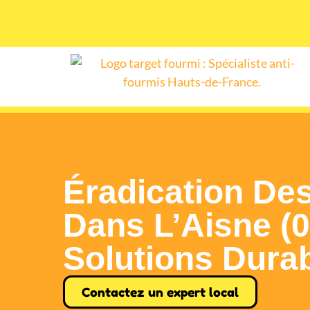
Éradication De
Dans L’Aisne (0
Solutions Dura
Contactez un expert local