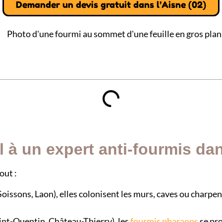
Demander un devis gratuit dans l’Aisne (02)
l à un expert anti-fourmis dan
out :
Soissons, Laon), elles colonisent les murs, caves ou charpe
int-Quentin, Château-Thierry), les
fourmis pharaons
se pro