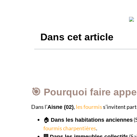
Dans cet article
🎯 Pourquoi faire appe
Dans l’
,
les fourmis
s’invitent part
Aisne (02)
🏠
(
Dans les habitations anciennes
fourmis charpentières
.
🏢
(Sa
Dans les immeubles collectifs